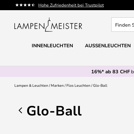
Zum
Hohe Zufriedenheit bei Trustpilot
Inhalt
springen
Finden
Sie
Ihre
Leuchte...
INNENLEUCHTEN
AUSSENLEUCHTEN
16%* ab 83 CHF
b
Lampen & Leuchten
Marken
Flos Leuchten
Glo-Ball
Glo-Ball