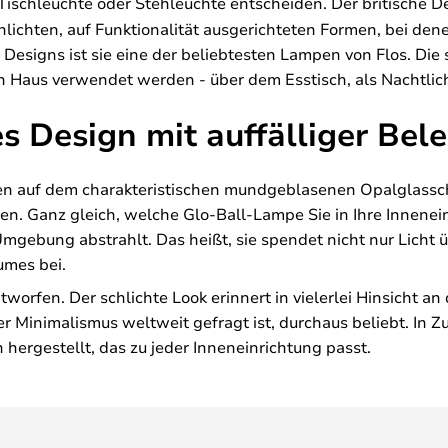
 Tischleuchte oder Stehleuchte entscheiden. Der britische 
hlichten, auf Funktionalität ausgerichteten Formen, bei de
n Designs ist sie eine der beliebtesten Lampen von Flos. D
n Haus verwendet werden - über dem Esstisch, als Nachtlicht
es Design mit auffälliger Be
en auf dem charakteristischen mundgeblasenen Opalglassch
eben. Ganz gleich, welche Glo-Ball-Lampe Sie in Ihre Innenei
Umgebung abstrahlt. Das heißt, sie spendet nicht nur Licht 
umes bei.
orfen. Der schlichte Look erinnert in vielerlei Hinsicht an
ter Minimalismus weltweit gefragt ist, durchaus beliebt. In 
h hergestellt, das zu jeder Inneneinrichtung passt.