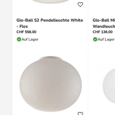
Glo-Ball S2 Pendelleuchte White
Glo-Ball M
- Flos
Wandleuch
CHF 558.00
CHF 138.00
White - Fl
Auf Lager
Auf Lager