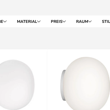
BE
MATERIAL
PREIS
RAUM
STI