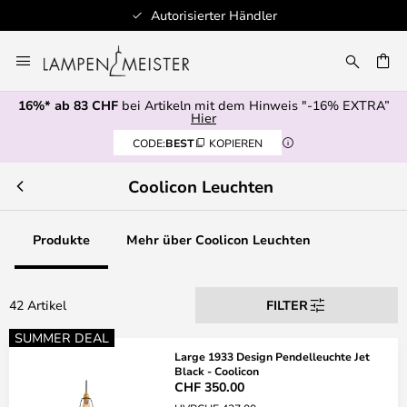
Autorisierter Händler
Zum
Inhalt
springen
16%* ab 83 CHF
bei Artikeln mit dem Hinweis "-16% EXTRA”
E
Hier
CODE:
BEST
KOPIEREN
Coolicon Leuchten
Produkte
Mehr über Coolicon Leuchten
42 Artikel
FILTER
SUMMER DEAL
Large 1933 Design Pendelleuchte Jet
Black - Coolicon
CHF 350.00