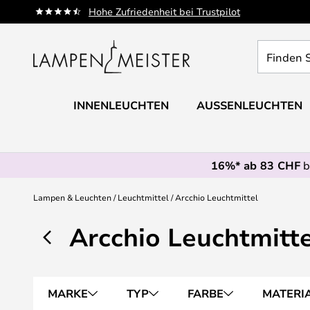
Zum
Hohe Zufriedenheit bei Trustpilot
Inhalt
springen
Finden
Sie
Ihre
Leuchte...
INNENLEUCHTEN
AUSSENLEUCHTEN
16%* ab 83 CHF
b
Lampen & Leuchten
Leuchtmittel
Arcchio Leuchtmittel
Arcchio Leuchtmitte
MARKE
TYP
FARBE
MATERI