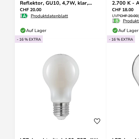
Reflektor, GU10, 4,7W, klar,
2.700 K - 
CHF 20.00
CHF 18.00
2700K
Produktdatenblatt
UVP
CHF 20.00
Produkt
Auf Lager
Auf Lager
- 16 % EXTRA
- 16 % EXTRA