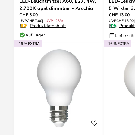
LED-Leuchtmittel A60, E27, 4W,
LED-Leucht
2.700K opal dimmbar - Arcchio
5 W klar 3
CHF 5.00
CHF 13.00
UVP
CHF 7.00
UVP -28%
UVP
CHF 16.00
Produktdatenblatt
Produkt
Auf Lager
Lieferzeit
- 16 % EXTRA
- 16 % EXTRA