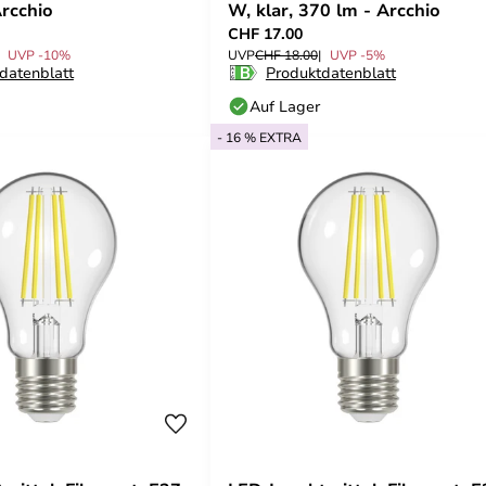
Arcchio
W, klar, 370 lm - Arcchio
CHF 17.00
UVP -10%
UVP
CHF 18.00
UVP -5%
datenblatt
Produktdatenblatt
Auf Lager
- 16 % EXTRA