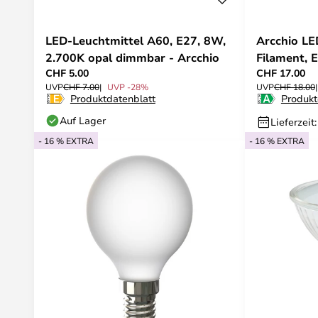
LED-Leuchtmittel A60, E27, 8W,
Arcchio LE
2.700K opal dimmbar - Arcchio
Filament, 
CHF 5.00
CHF 17.00
UVP
CHF 7.00
UVP -28%
UVP
CHF 18.00
Produktdatenblatt
Produkt
Auf Lager
Lieferzeit
- 16 % EXTRA
- 16 % EXTRA