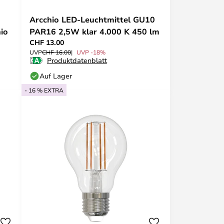
Arcchio LED-Leuchtmittel GU10
hio
PAR16 2,5W klar 4.000 K 450 lm
CHF 13.00
UVP
CHF 16.00
UVP -18%
Produktdatenblatt
Auf Lager
- 16 % EXTRA